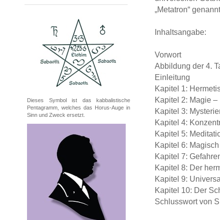
„Metatron“ genannt
Inhaltsangabe:
Vorwort
Abbildung der 4. T
Einleitung
Kapitel 1: Hermet
Kapitel 2: Magie –
Dieses Symbol ist das kabbalistische
Pentagramm, welches das Horus-Auge in
Kapitel 3: Mysteri
Sinn und Zweck ersetzt.
Kapitel 4: Konzent
Kapitel 5: Meditati
Kapitel 6: Magisch
Kapitel 7: Gefahre
Kapitel 8: Der he
Kapitel 9: Univer
Kapitel 10: Der Sc
Schlusswort von S.