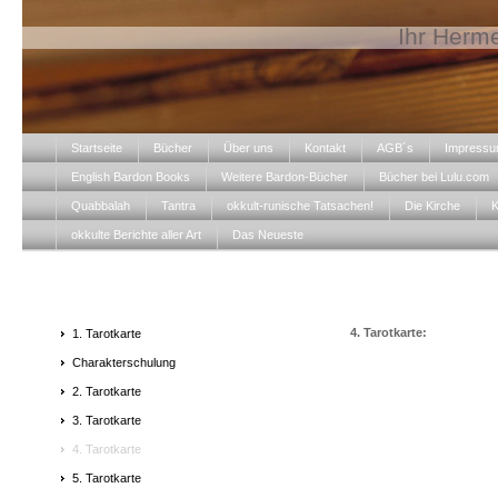
Ihr Herme
Startseite
Bücher
Über uns
Kontakt
AGB´s
Impress
English Bardon Books
Weitere Bardon-Bücher
Bücher bei Lulu.com
Quabbalah
Tantra
okkult-runische Tatsachen!
Die Kirche
K
okkulte Berichte aller Art
Das Neueste
4. Tarotkarte:
1. Tarotkarte
Charakterschulung
2. Tarotkarte
3. Tarotkarte
4. Tarotkarte
5. Tarotkarte