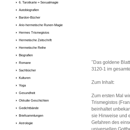
6. Tarotkarte = Sexualmagie
Autobiografien
Bardon-Bücher
Ario-hermetische Runen-Magie
Hermes Trismegistos
Hermetische Zeitschrift
Hermetische Reihe
Biografien
"Das goldene Blatt
Romane
3120-1 im gesamt
Sachbücher
Kulturen
Zum Inhalt:
Yoga
Gesundheit
Zum ersten Mal wir
Okkulte Geschichten
Trismegistos (Fran
Gedichtbände
beinhaltet unbeka
sie Hinweise und 
Briefsammlungen
Gefahren des eins
Astrologie
universellen Gotth