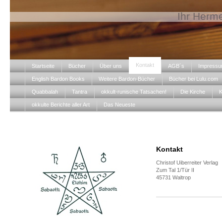
Ihr Herme
Kontakt
Startseite
Bücher
Über uns
AGB´s
Impress
English Bardon Books
Weitere Bardon-Bücher
Bücher bei Lulu.com
Quabbalah
Tantra
okkult-runische Tatsachen!
Die Kirche
K
okkulte Berichte aller Art
Das Neueste
Kontakt
Christof Uiberreiter Verlag
Zum Tal 1/Tür II
45731 Waltrop