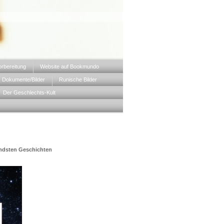
orbereitung
Website auf Bookmundo
Dokumente/Bilder
Runische Bilder
Der Geschlechts-Kult
mdsten Geschichten