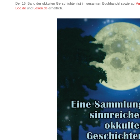
Der 16. Band der okkulten Gerschichten ist im gesamten Buchhandel sowie auf
A
Bod.de
und
Lesen.de
erhältlich.