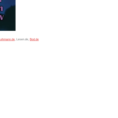
Lehmann.de
, Lesen.de,
Bod.de