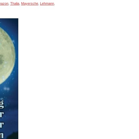
mazon
,
Thalia
,
Mayersche
,
Lehmann
,