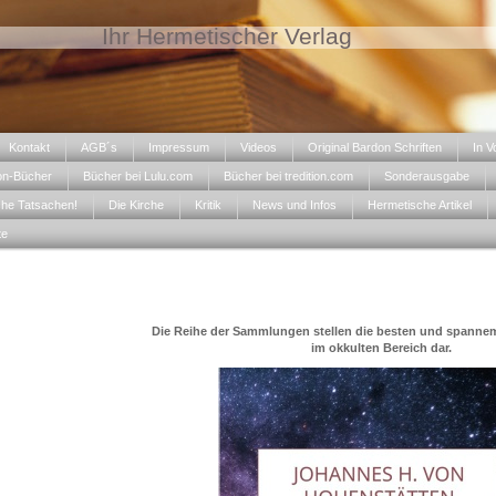
Ihr Hermetischer Verlag
Kontakt
AGB´s
Impressum
Videos
Original Bardon Schriften
In V
on-Bücher
Bücher bei Lulu.com
Bücher bei tredition.com
Sonderausgabe
che Tatsachen!
Die Kirche
Kritik
News und Infos
Hermetische Artikel
te
Die Reihe der Sammlungen stellen die besten und spanne
im okkulten Bereich dar.