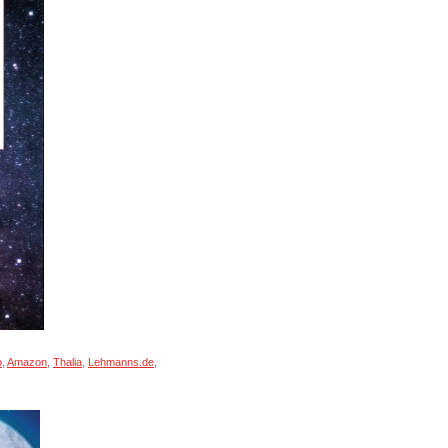
o
,
Amazon
,
Thalia
,
Lehmanns.de
,