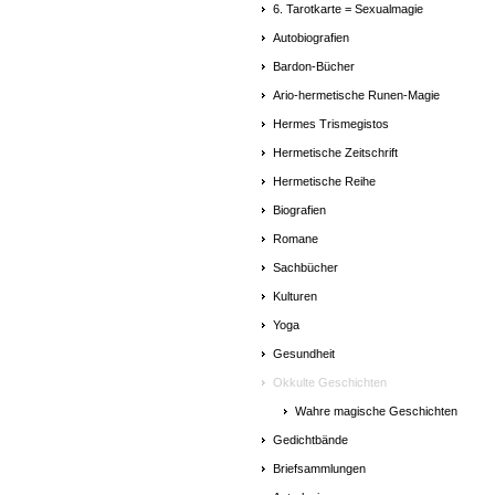
6. Tarotkarte = Sexualmagie
Autobiografien
Bardon-Bücher
Ario-hermetische Runen-Magie
Hermes Trismegistos
Hermetische Zeitschrift
Hermetische Reihe
Biografien
Romane
Sachbücher
Kulturen
Yoga
Gesundheit
Okkulte Geschichten
Wahre magische Geschichten
Gedichtbände
Briefsammlungen