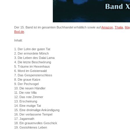
Der 15. Band ist im gesamten Buchhandel erhältlich sowie auf
Amazon
,
Thalia
,
Ma
Bod.de
.
Inhalt:
1. Der Lohn der guten Tat
2. Der ermordete Mönch
3. Die Leben des Dalai Lama
4. Die letzte Beschwörung
5. Träume im Hexenhaus
6. Mord im Geisterwald
7. Das Gespensterschloss
8. Die graue Katze
9. Der Pechvogel
10. Die neuen Händler
11. Die rote Villa
12. Das rote Zimmer
13. Erscheinung
14. Eine mutige Tat
15. Eine dreimalige Ankündigung
16. Der verlassene Tempel
17. Jagannath
18. Ein grauenvolles Geschick
19. Gestohlenes Leben