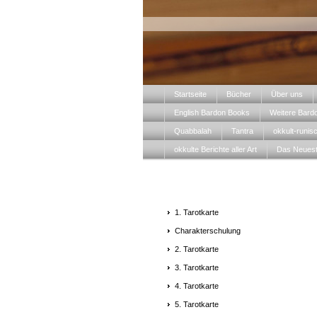
Startseite
Bücher
Über uns
English Bardon Books
Weitere Bard
Quabbalah
Tantra
okkult-runis
okkulte Berichte aller Art
Das Neues
1. Tarotkarte
Charakterschulung
2. Tarotkarte
3. Tarotkarte
4. Tarotkarte
5. Tarotkarte