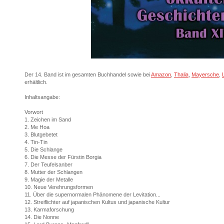
Der 14. Band ist im gesamten Buchhandel sowie bei
Amazon
,
Thalia
,
Mayersche
,
erhältlich.
Inhaltsangabe:
Vorwort
1. Zeichen im Sand
2. Me Hoa
3. Blutgebetet
4. Tin-Tin
5. Die Schlange
6. Die Messe der Fürstin Borgia
7. Der Teufelsanber
8. Mutter der Schlangen
9. Magie der Metalle
10. Neue Verehrungsformen
11. Über die supernormalen Phänomene der Levitation...
12. Streiflichter auf japanischen Kultus und japanische Kultur
13. Karmaforschung
14. Die Nonne