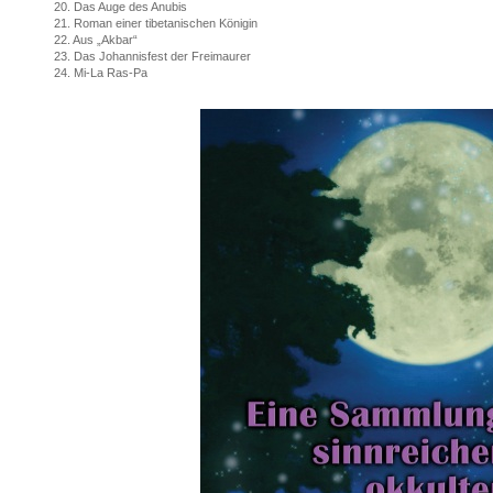
20. Das Auge des Anubis
21. Roman einer tibetanischen Königin
22. Aus „Akbar“
23. Das Johannisfest der Freimaurer
24. Mi-La Ras-Pa