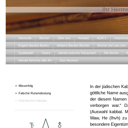
Ihr Herme
Startseite
Bücher
Über uns
Kontakt
AGB´s
Impress
English Bardon Books
Weitere Bardon-Bücher
Bücher bei Lulu.com
Quabbalah
Tantra
okkult-runische Tatsachen!
Die Kirche
K
okkulte Berichte aller Art
Das Neueste
Misserfolg
In der jüdischen Kab
göttliche Name ausg
Falsche Runendeutung
der diesem Namen (W
Hebräische Kabbala
verborgen war.“ D
(Auswahl kabbal. My
Waw, He (Ihvh) zu
besondere Eigentüml