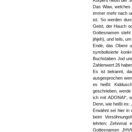
Körpers nebst der S
Das Waw, welches n
immer mehr nach un
ist. So werden dur
Geist, der Hauch od
Gottesnamen steht 
jihjeh), und teils,
Ende, das Obere un
symbolisierte konk
Buchstaben Jod und
Zahlenwert 26 haben
Es ist bekannt, d
ausgesprochen werde
es heißt: Kiddusch
geschrieben, werde 
ich mit ADONAI“, we
Denn, wie heißt es: ,
Erwähnt sei hier 
beim Versöhnungsf
lehrten: Zehnmal 
Gottesnamen JHVH: