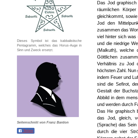
Das Jod graphisch 
räumlichen Körper 
gleichkommt, sowie d
Jod den Mittelpu
zusammen das Wort 
viel hinter sich was
Dieses Symbol ist das kabbalistische
und die niedrige We
Pentagramm, welches das Horus-Auge in
(Malkuth), welche 
Sinn und Zweck ersetzt.
Göttlichen zusam
Verhältnis zu Jod 
höchsten Zahl. Nun 
indem Feuer und Luft
sind die Sefirot, 
Gestalt der Buchsta
Abbild in dem mens
und werden durch Fa
Das He graphisch b
das Jod, gleich, 
Seitenschnitt von Franz Bardon
(Sprache) das Sein 
Teilen
durch die vier St