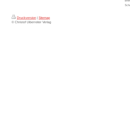
Brie
Schr
Druckversion
|
Sitemap
© Christof Uiberreiter Verlag