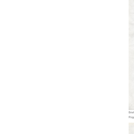
Brie
Rügg