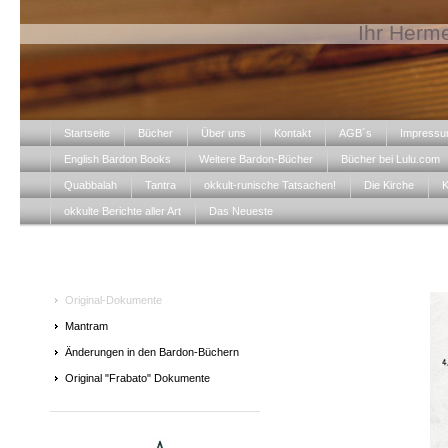
Ihr Herme
Startseite
Bücher
Über uns
Kontakt
AGB´s
Impress
English Bardon Books
Weitere Bardon-Bücher
Bücher bei Lulu.com
Quabbalah
Tantra
okkult-runische Tatsachen!
Die Kirche
K
okkulte Berichte aller Art
Das Neueste
Original-Dokumente
Mantram
Änderungen in den Bardon-Büchern
Original "Frabato" Dokumente