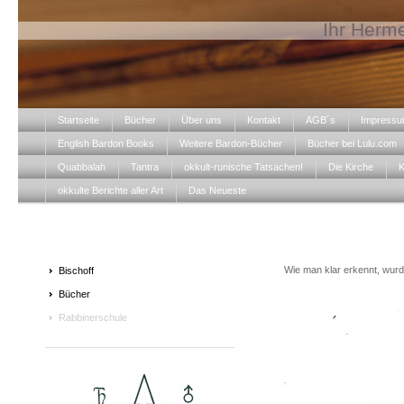
Ihr Herme
Startseite
Bücher
Über uns
Kontakt
AGB´s
Impress
English Bardon Books
Weitere Bardon-Bücher
Bücher bei Lulu.com
Quabbalah
Tantra
okkult-runische Tatsachen!
Die Kirche
K
okkulte Berichte aller Art
Das Neueste
Wie man klar erkennt, wurd
Bischoff
Bücher
Rabbinerschule