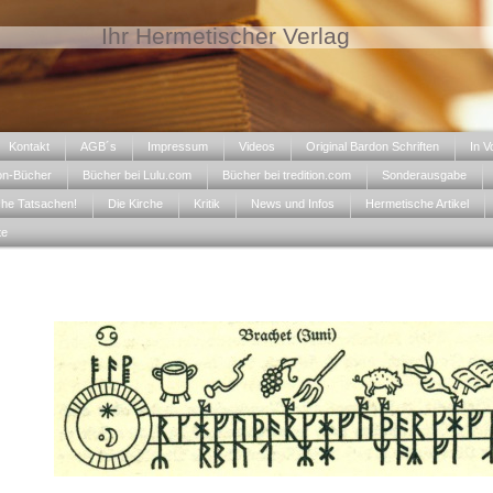
Ihr Hermetischer Verlag
Kontakt
AGB´s
Impressum
Videos
Original Bardon Schriften
In V
on-Bücher
Bücher bei Lulu.com
Bücher bei tredition.com
Sonderausgabe
che Tatsachen!
Die Kirche
Kritik
News und Infos
Hermetische Artikel
te