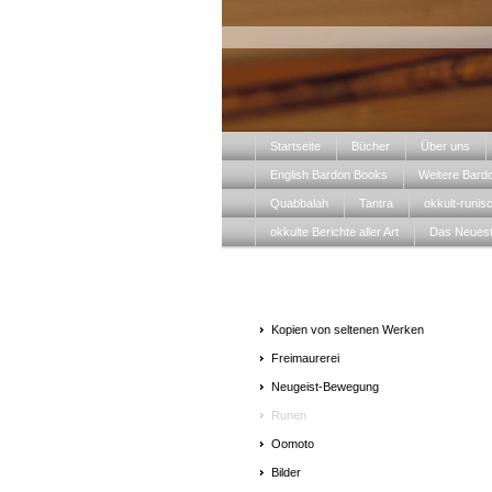
Startseite
Bücher
Über uns
English Bardon Books
Weitere Bard
Quabbalah
Tantra
okkult-runis
okkulte Berichte aller Art
Das Neues
Kopien von seltenen Werken
Freimaurerei
Neugeist-Bewegung
Runen
Oomoto
Bilder